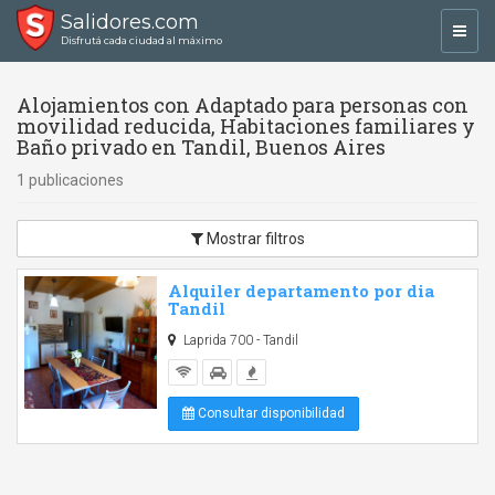
Salidores.com
Toggl
Disfrutá cada ciudad al máximo
navig
Alojamientos con Adaptado para personas con
movilidad reducida, Habitaciones familiares y
Baño privado en Tandil, Buenos Aires
1 publicaciones
Mostrar filtros
Alquiler departamento por dia
Tandil
Laprida 700 - Tandil
Consultar disponibilidad