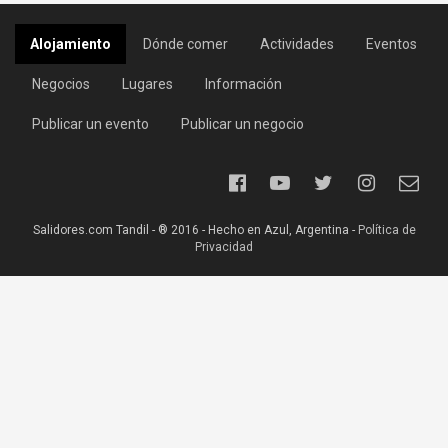
Alojamiento
Dónde comer
Actividades
Eventos
Negocios
Lugares
Información
Publicar un evento
Publicar un negocio
Salidores.com Tandil - ® 2016 - Hecho en Azul, Argentina -
Política de
Privacidad