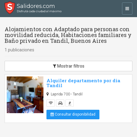
Salidores.com
Toggl
Disfrutá cada ciudad al máximo
navig
Alojamientos con Adaptado para personas con
movilidad reducida, Habitaciones familiares y
Baño privado en Tandil, Buenos Aires
1 publicaciones
Mostrar filtros
Alquiler departamento por dia
Tandil
Laprida 700 - Tandil
Consultar disponibilidad