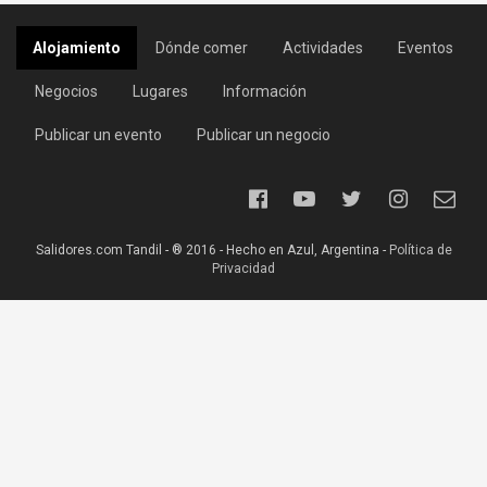
Alojamiento
Dónde comer
Actividades
Eventos
Negocios
Lugares
Información
Publicar un evento
Publicar un negocio
Salidores.com Tandil - ® 2016 - Hecho en Azul, Argentina -
Política de
Privacidad