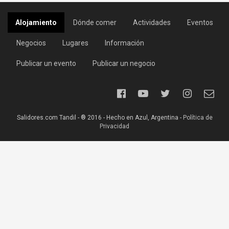
Alojamiento
Dónde comer
Actividades
Eventos
Negocios
Lugares
Información
Publicar un evento
Publicar un negocio
Salidores.com Tandil - ® 2016 - Hecho en Azul, Argentina -
Política de
Privacidad