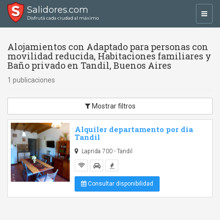
Salidores.com
Toggl
Disfrutá cada ciudad al máximo
navig
Alojamientos con Adaptado para personas con
movilidad reducida, Habitaciones familiares y
Baño privado en Tandil, Buenos Aires
1 publicaciones
Mostrar filtros
Alquiler departamento por dia
Tandil
Laprida 700 - Tandil
Consultar disponibilidad