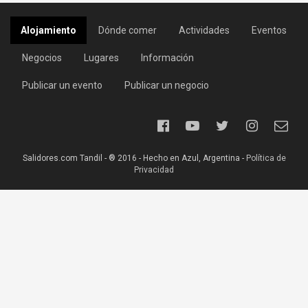
Alojamiento
Dónde comer
Actividades
Eventos
Negocios
Lugares
Información
Publicar un evento
Publicar un negocio
Salidores.com Tandil - ® 2016 - Hecho en Azul, Argentina -
Política de
Privacidad