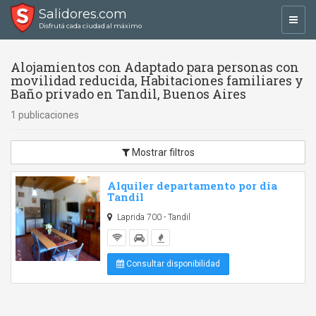
Salidores.com
Toggl
Disfrutá cada ciudad al máximo
navig
Alojamientos con Adaptado para personas con
movilidad reducida, Habitaciones familiares y
Baño privado en Tandil, Buenos Aires
1 publicaciones
Mostrar filtros
Alquiler departamento por dia
Tandil
Laprida 700 - Tandil
Consultar disponibilidad