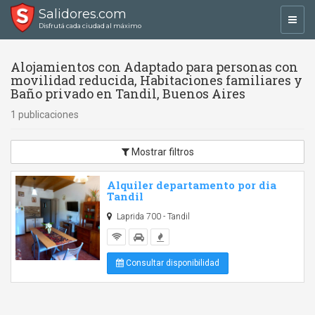
Salidores.com
Toggl
Disfrutá cada ciudad al máximo
navig
Alojamientos con Adaptado para personas con
movilidad reducida, Habitaciones familiares y
Baño privado en Tandil, Buenos Aires
1 publicaciones
Mostrar filtros
Alquiler departamento por dia
Tandil
Laprida 700 - Tandil
Consultar disponibilidad