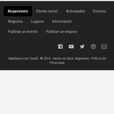
Alojamiento
Dónde comer
Actividades
Eventos
Negocios
Lugares
Información
Publicar un evento
Publicar un negocio
Salidores.com Tandil - ® 2016 - Hecho en Azul, Argentina -
Política de
Privacidad