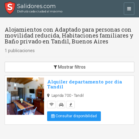
Salidores.com
Toggl
Disfrutá cada ciudad al máximo
navig
Alojamientos con Adaptado para personas con
movilidad reducida, Habitaciones familiares y
Baño privado en Tandil, Buenos Aires
1 publicaciones
Mostrar filtros
Alquiler departamento por dia
Tandil
Laprida 700 - Tandil
Consultar disponibilidad