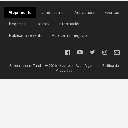
Alojamiento
Dónde comer
Actividades
Eventos
Negocios
Lugares
Información
Publicar un evento
Publicar un negocio
Salidores.com Tandil - ® 2016 - Hecho en Azul, Argentina -
Política de
Privacidad