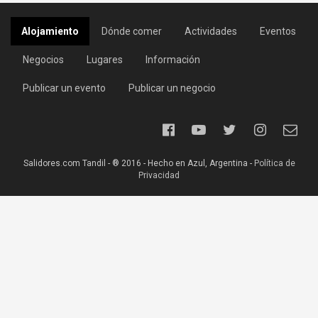
Alojamiento
Dónde comer
Actividades
Eventos
Negocios
Lugares
Información
Publicar un evento
Publicar un negocio
Salidores.com Tandil - ® 2016 - Hecho en Azul, Argentina -
Política de
Privacidad