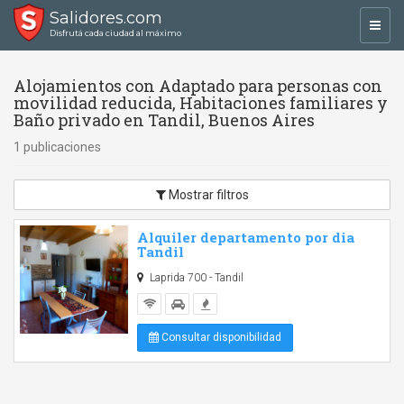
Salidores.com
Toggl
Disfrutá cada ciudad al máximo
navig
Alojamientos con Adaptado para personas con
movilidad reducida, Habitaciones familiares y
Baño privado en Tandil, Buenos Aires
1 publicaciones
Mostrar filtros
Alquiler departamento por dia
Tandil
Laprida 700 - Tandil
Consultar disponibilidad