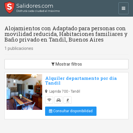
Salidores.com
Toggl
Disfrutá cada ciudad al máximo
navig
Alojamientos con Adaptado para personas con
movilidad reducida, Habitaciones familiares y
Baño privado en Tandil, Buenos Aires
1 publicaciones
Mostrar filtros
Alquiler departamento por dia
Tandil
Laprida 700 - Tandil
Consultar disponibilidad