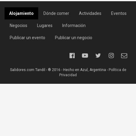
Alojamiento
Dónde comer
Actividades
Eventos
Negocios
Lugares
Información
Publicar un evento
Publicar un negocio
Salidores.com Tandil - ® 2016 - Hecho en Azul, Argentina -
Política de
Privacidad