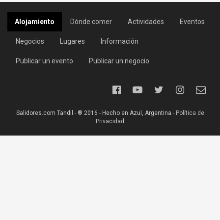
Alojamiento
Dónde comer
Actividades
Eventos
Negocios
Lugares
Información
Publicar un evento
Publicar un negocio
Salidores.com Tandil - ® 2016 - Hecho en Azul, Argentina -
Política de
Privacidad