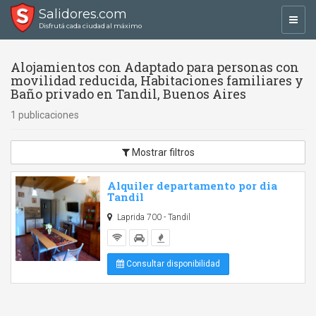
Salidores.com
Toggl
Disfrutá cada ciudad al máximo
navig
Alojamientos con Adaptado para personas con
movilidad reducida, Habitaciones familiares y
Baño privado en Tandil, Buenos Aires
1 publicaciones
Mostrar filtros
Alquiler departamento por dia
Tandil
Laprida 700 - Tandil
Consultar disponibilidad