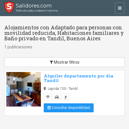
Salidores.com
Toggl
Disfrutá cada ciudad al máximo
navig
Alojamientos con Adaptado para personas con
movilidad reducida, Habitaciones familiares y
Baño privado en Tandil, Buenos Aires
1 publicaciones
Mostrar filtros
Alquiler departamento por dia
Tandil
Laprida 700 - Tandil
Consultar disponibilidad