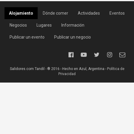
Alojamiento
Dónde comer
Actividades
Eventos
Negocios
Lugares
Información
Publicar un evento
Publicar un negocio
Salidores.com Tandil - ® 2016 - Hecho en Azul, Argentina -
Política de
Privacidad