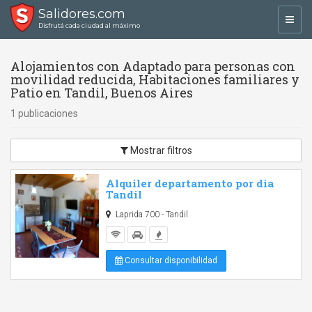
Salidores.com
Toggl
Disfrutá cada ciudad al máximo
navig
Alojamientos con Adaptado para personas con
movilidad reducida, Habitaciones familiares y
Patio en Tandil, Buenos Aires
1 publicaciones
Mostrar filtros
Alquiler departamento por dia
Tandil
Laprida 700 - Tandil
Consultar disponibilidad