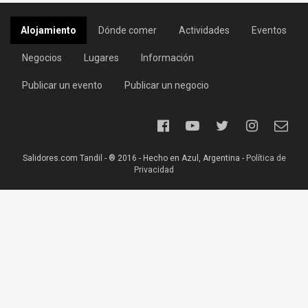
Alojamiento
Dónde comer
Actividades
Eventos
Negocios
Lugares
Información
Publicar un evento
Publicar un negocio
Salidores.com Tandil - ® 2016 - Hecho en Azul, Argentina -
Política de
Privacidad