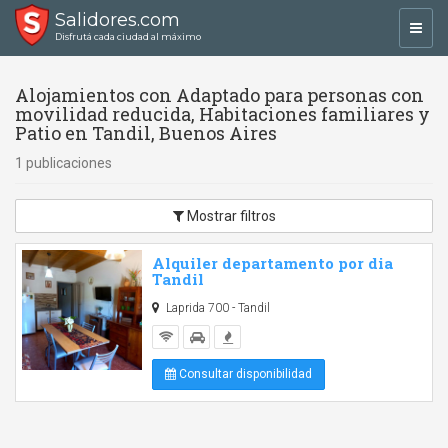
Salidores.com
Toggl
Disfrutá cada ciudad al máximo
navig
Alojamientos con Adaptado para personas con
movilidad reducida, Habitaciones familiares y
Patio en Tandil, Buenos Aires
1 publicaciones
Mostrar filtros
Alquiler departamento por dia
Tandil
Laprida 700 - Tandil
Consultar disponibilidad