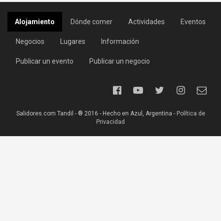
Alojamiento
Dónde comer
Actividades
Eventos
Negocios
Lugares
Información
Publicar un evento
Publicar un negocio
Salidores.com Tandil - ® 2016 - Hecho en Azul, Argentina -
Política de
Privacidad