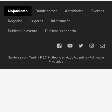
Alojamiento
Dónde comer
Actividades
Eventos
Negocios
Lugares
Información
Publicar un evento
Publicar un negocio
Salidores.com Tandil - ® 2016 - Hecho en Azul, Argentina -
Política de
Privacidad