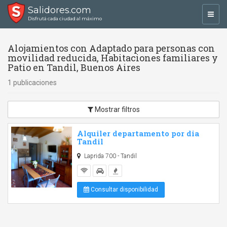
Salidores.com
Toggl
Disfrutá cada ciudad al máximo
navig
Alojamientos con Adaptado para personas con
movilidad reducida, Habitaciones familiares y
Patio en Tandil, Buenos Aires
1 publicaciones
Mostrar filtros
Alquiler departamento por dia
Tandil
Laprida 700 - Tandil
Consultar disponibilidad