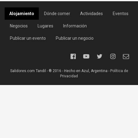
Alojamiento
Dónde comer
Actividades
Eventos
Negocios
Lugares
Información
Publicar un evento
Publicar un negocio
Salidores.com Tandil - ® 2016 - Hecho en Azul, Argentina -
Política de
Privacidad