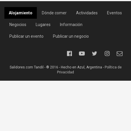
Alojamiento
Dónde comer
Actividades
Eventos
Negocios
Lugares
Información
Publicar un evento
Publicar un negocio
Salidores.com Tandil - ® 2016 - Hecho en Azul, Argentina -
Política de
Privacidad