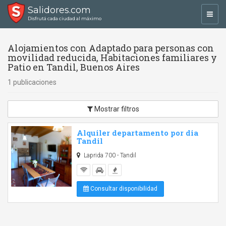
Salidores.com
Toggl
Disfrutá cada ciudad al máximo
navig
Alojamientos con Adaptado para personas con
movilidad reducida, Habitaciones familiares y
Patio en Tandil, Buenos Aires
1 publicaciones
Mostrar filtros
Alquiler departamento por dia
Tandil
Laprida 700 - Tandil
Consultar disponibilidad