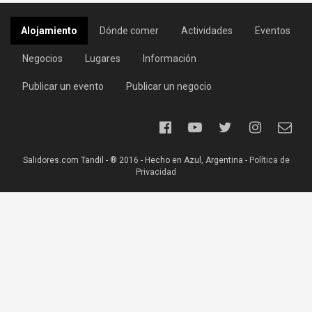
Alojamiento
Dónde comer
Actividades
Eventos
Negocios
Lugares
Información
Publicar un evento
Publicar un negocio
Salidores.com Tandil - ® 2016 - Hecho en Azul, Argentina -
Política de
Privacidad