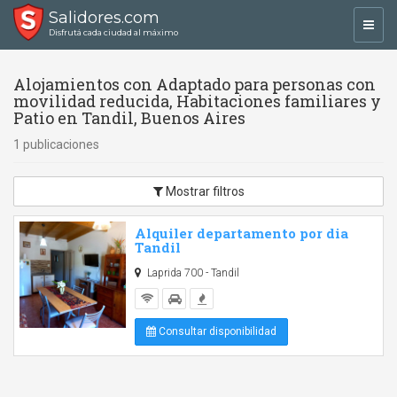
Salidores.com
Toggl
Disfrutá cada ciudad al máximo
navig
Alojamientos con Adaptado para personas con
movilidad reducida, Habitaciones familiares y
Patio en Tandil, Buenos Aires
1 publicaciones
Mostrar filtros
Alquiler departamento por dia
Tandil
Laprida 700 - Tandil
Consultar disponibilidad