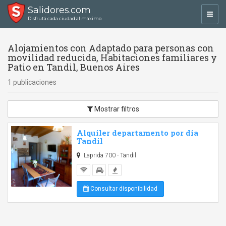
Salidores.com
Toggl
Disfrutá cada ciudad al máximo
navig
Alojamientos con Adaptado para personas con
movilidad reducida, Habitaciones familiares y
Patio en Tandil, Buenos Aires
1 publicaciones
Mostrar filtros
Alquiler departamento por dia
Tandil
Laprida 700 - Tandil
Consultar disponibilidad