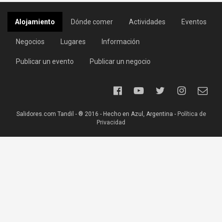
Alojamiento
Dónde comer
Actividades
Eventos
Negocios
Lugares
Información
Publicar un evento
Publicar un negocio
Salidores.com Tandil - ® 2016 - Hecho en Azul, Argentina -
Política de
Privacidad