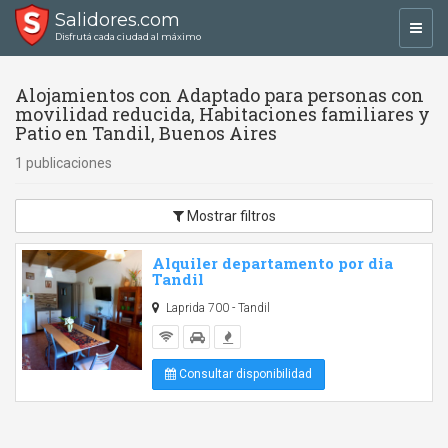
Salidores.com
Toggl
Disfrutá cada ciudad al máximo
navig
Alojamientos con Adaptado para personas con
movilidad reducida, Habitaciones familiares y
Patio en Tandil, Buenos Aires
1 publicaciones
Mostrar filtros
Alquiler departamento por dia
Tandil
Laprida 700 - Tandil
Consultar disponibilidad