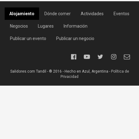
Alojamiento
Dónde comer
Actividades
Eventos
Negocios
Lugares
Información
Publicar un evento
Publicar un negocio
Salidores.com Tandil - ® 2016 - Hecho en Azul, Argentina -
Política de
Privacidad