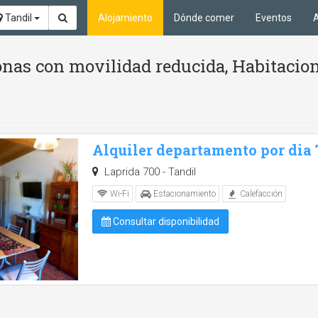
Tandil
Alojamiento
Dónde comer
Eventos
A
as con movilidad reducida, Habitacione
Alquiler departamento por dia
Laprida 700 - Tandil
Wi-Fi
Estacionamiento
Calefacción
Consultar disponibilidad