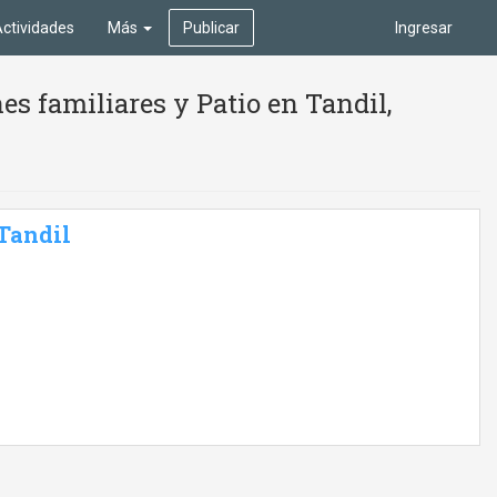
ctividades
Más
Publicar
Ingresar
s familiares y Patio en Tandil,
 Tandil