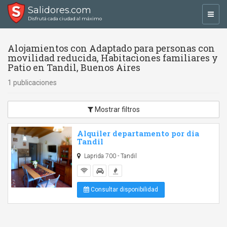
Salidores.com
Toggl
Disfrutá cada ciudad al máximo
navig
Alojamientos con Adaptado para personas con
movilidad reducida, Habitaciones familiares y
Patio en Tandil, Buenos Aires
1 publicaciones
Mostrar filtros
Alquiler departamento por dia
Tandil
Laprida 700 - Tandil
Consultar disponibilidad