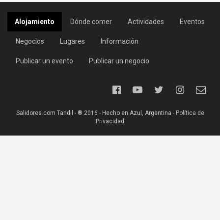
Alojamiento
Dónde comer
Actividades
Eventos
Negocios
Lugares
Información
Publicar un evento
Publicar un negocio
Salidores.com Tandil - ® 2016 - Hecho en Azul, Argentina -
Política de
Privacidad