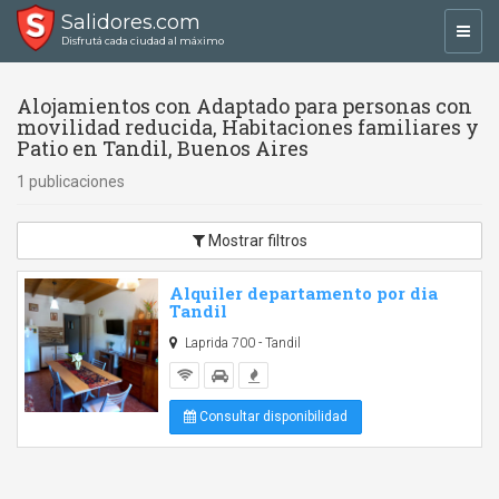
Salidores.com
Toggl
Disfrutá cada ciudad al máximo
navig
Alojamientos con Adaptado para personas con
movilidad reducida, Habitaciones familiares y
Patio en Tandil, Buenos Aires
1 publicaciones
Mostrar filtros
Alquiler departamento por dia
Tandil
Laprida 700 - Tandil
Consultar disponibilidad