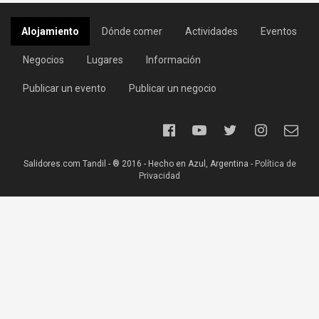
Alojamiento
Dónde comer
Actividades
Eventos
Negocios
Lugares
Información
Publicar un evento
Publicar un negocio
Salidores.com Tandil - ® 2016 - Hecho en Azul, Argentina -
Política de
Privacidad