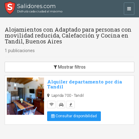
Salidores.com
Toggl
Disfrutá cada ciudad al máximo
navig
Alojamientos con Adaptado para personas con
movilidad reducida, Calefacción y Cocina en
Tandil, Buenos Aires
1 publicaciones
Mostrar filtros
Alquiler departamento por dia
Tandil
Laprida 700 - Tandil
Consultar disponibilidad