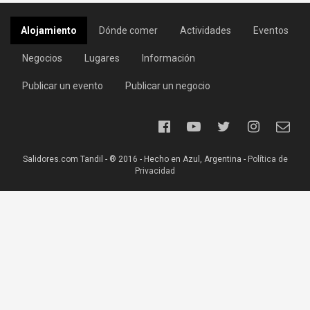
Alojamiento
Dónde comer
Actividades
Eventos
Negocios
Lugares
Información
Publicar un evento
Publicar un negocio
Salidores.com Tandil - ® 2016 - Hecho en Azul, Argentina -
Política de
Privacidad