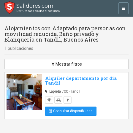
Salidores.com
Toggl
Disfrutá cada ciudad al máximo
navig
Alojamientos con Adaptado para personas con
movilidad reducida, Baño privado y
Blanquería en Tandil, Buenos Aires
1 publicaciones
Mostrar filtros
Alquiler departamento por dia
Tandil
Laprida 700 - Tandil
Consultar disponibilidad