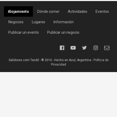
Alojamiento
Dónde comer
Actividades
Eventos
Negocios
Lugares
Información
Publicar un evento
Publicar un negocio
Salidores.com Tandil - ® 2016 - Hecho en Azul, Argentina -
Política de
Privacidad