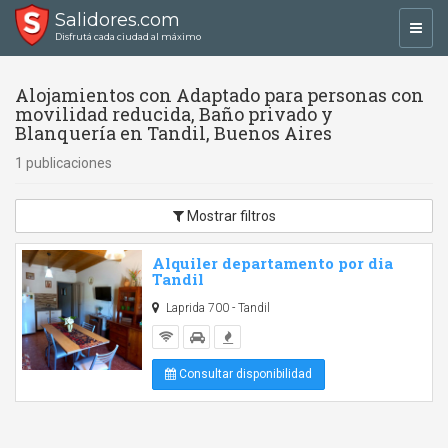
Salidores.com
Toggl
Disfrutá cada ciudad al máximo
navig
Alojamientos con Adaptado para personas con
movilidad reducida, Baño privado y
Blanquería en Tandil, Buenos Aires
1 publicaciones
Mostrar filtros
Alquiler departamento por dia
Tandil
Laprida 700 - Tandil
Consultar disponibilidad