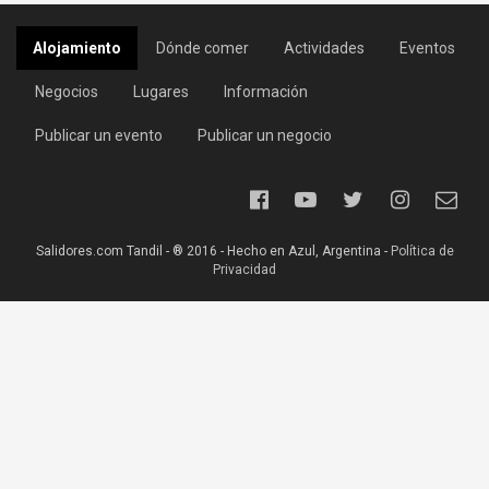
Alojamiento
Dónde comer
Actividades
Eventos
Negocios
Lugares
Información
Publicar un evento
Publicar un negocio
Salidores.com Tandil - ® 2016 - Hecho en Azul, Argentina -
Política de
Privacidad