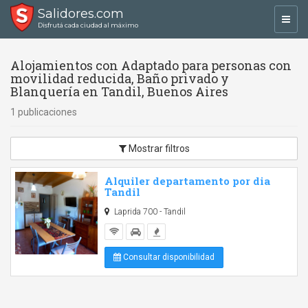
Salidores.com
Toggl
Disfrutá cada ciudad al máximo
navig
Alojamientos con Adaptado para personas con
movilidad reducida, Baño privado y
Blanquería en Tandil, Buenos Aires
1 publicaciones
Mostrar filtros
Alquiler departamento por dia
Tandil
Laprida 700 - Tandil
Consultar disponibilidad