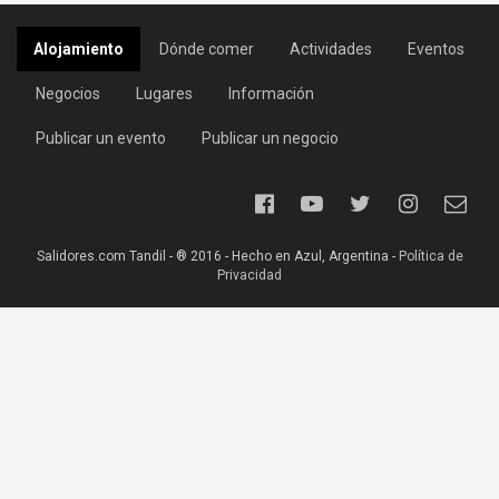
Alojamiento
Dónde comer
Actividades
Eventos
Negocios
Lugares
Información
Publicar un evento
Publicar un negocio
Salidores.com Tandil - ® 2016 - Hecho en Azul, Argentina -
Política de
Privacidad