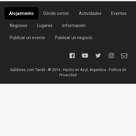
Alojamiento
Dónde comer
Actividades
Eventos
Negocios
Lugares
Información
Publicar un evento
Publicar un negocio
Salidores.com Tandil - ® 2016 - Hecho en Azul, Argentina -
Política de
Privacidad