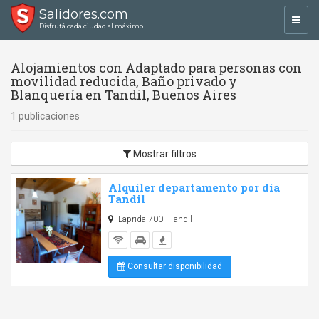
Salidores.com
Toggl
Disfrutá cada ciudad al máximo
navig
Alojamientos con Adaptado para personas con
movilidad reducida, Baño privado y
Blanquería en Tandil, Buenos Aires
1 publicaciones
Mostrar filtros
Alquiler departamento por dia
Tandil
Laprida 700 - Tandil
Consultar disponibilidad