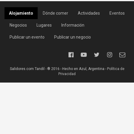
Alojamiento
Dónde comer
Actividades
Eventos
Negocios
Lugares
Información
Publicar un evento
Publicar un negocio
Salidores.com Tandil - ® 2016 - Hecho en Azul, Argentina -
Política de
Privacidad