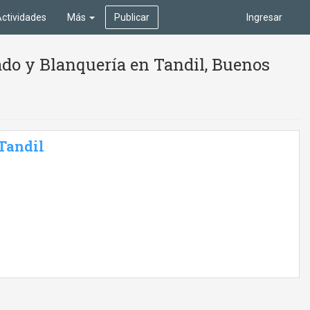
ctividades
Más
Publicar
Ingresar
do y Blanquería en Tandil, Buenos
 Tandil