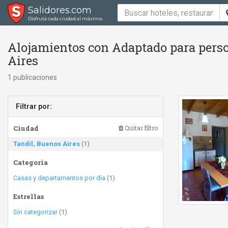
Salidores.com
Disfrutá cada ciudad al máximo
Alojamientos con Adaptado para perso
Aires
1 publicaciones
Filtrar por:
Ciudad
Quitar filtro
Tandil, Buenos Aires
(1)
Categoría
Casas y departamentos por día
(1)
Estrellas
Sin categorizar
(1)