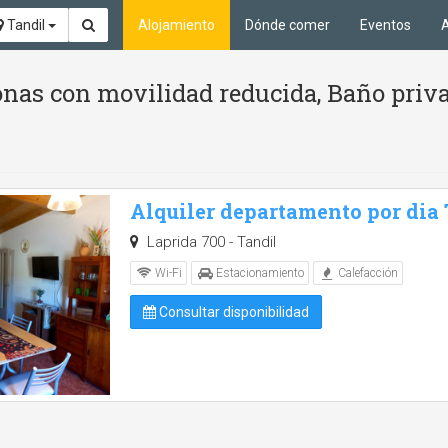
Tandil
Alojamiento
Dónde comer
Eventos
A
nas con movilidad reducida, Baño priva
Alquiler departamento por dia
Laprida 700 - Tandil
Wi-Fi
Estacionamiento
Calefacción
Consultar disponibilidad