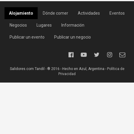
Alojamiento
Dónde comer
Actividades
Eventos
Negocios
Lugares
Información
Publicar un evento
Publicar un negocio
Salidores.com Tandil - ® 2016 - Hecho en Azul, Argentina -
Política de
Privacidad