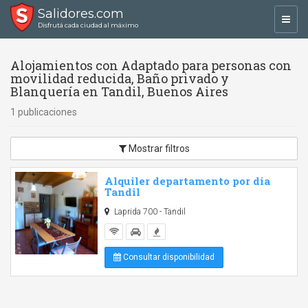
Salidores.com
Toggl
Disfrutá cada ciudad al máximo
navig
Alojamientos con Adaptado para personas con
movilidad reducida, Baño privado y
Blanquería en Tandil, Buenos Aires
1 publicaciones
Mostrar filtros
Alquiler departamento por dia
Tandil
Laprida 700 - Tandil
Consultar disponibilidad