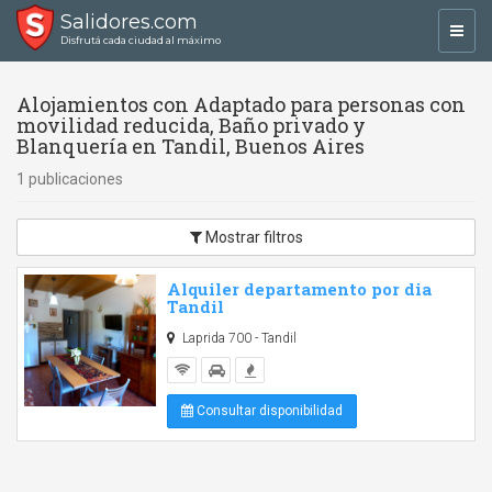
Salidores.com
Toggl
Disfrutá cada ciudad al máximo
navig
Alojamientos con Adaptado para personas con
movilidad reducida, Baño privado y
Blanquería en Tandil, Buenos Aires
1 publicaciones
Mostrar filtros
Alquiler departamento por dia
Tandil
Laprida 700 - Tandil
Consultar disponibilidad