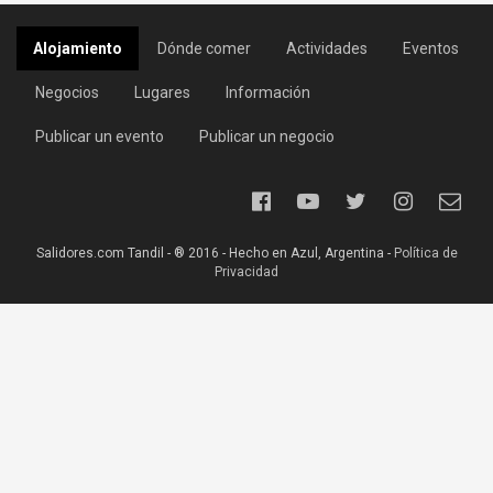
Alojamiento
Dónde comer
Actividades
Eventos
Negocios
Lugares
Información
Publicar un evento
Publicar un negocio
Salidores.com Tandil - ® 2016 - Hecho en Azul, Argentina -
Política de
Privacidad