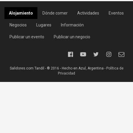
Alojamiento
Dónde comer
Actividades
Eventos
Negocios
Lugares
Información
Publicar un evento
Publicar un negocio
Salidores.com Tandil - ® 2016 - Hecho en Azul, Argentina -
Política de
Privacidad