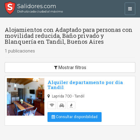
Salidores.com
Toggl
Disfrutá cada ciudad al máximo
navig
Alojamientos con Adaptado para personas con
movilidad reducida, Baño privado y
Blanquería en Tandil, Buenos Aires
1 publicaciones
Mostrar filtros
Alquiler departamento por dia
Tandil
Laprida 700 - Tandil
Consultar disponibilidad