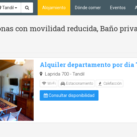
Tandil
Alojamiento
Dónde comer
Eventos
A
nas con movilidad reducida, Baño priva
Alquiler departamento por dia
Laprida 700 - Tandil
Wi-Fi
Estacionamiento
Calefacción
Consultar disponibilidad