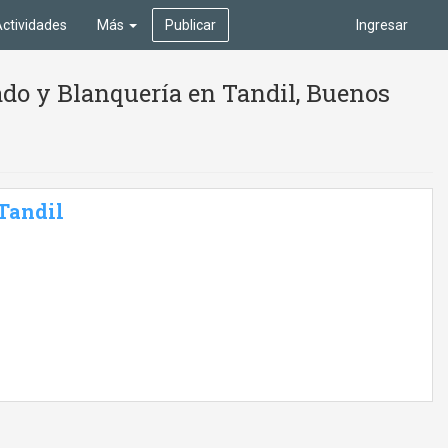
ctividades
Más
Publicar
Ingresar
do y Blanquería en Tandil, Buenos
 Tandil