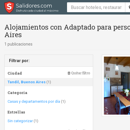
Salidores.com
Disfrutá cada ciudad al máximo
Alojamientos con Adaptado para perso
Aires
1 publicaciones
Filtrar por:
Ciudad
Quitar filtro
Tandil, Buenos Aires
(1)
Categoría
Casas y departamentos por día
(1)
Estrellas
Sin categorizar
(1)