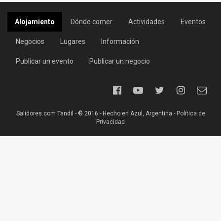
Alojamiento
Dónde comer
Actividades
Eventos
Negocios
Lugares
Información
Publicar un evento
Publicar un negocio
Salidores.com Tandil - ® 2016 - Hecho en Azul, Argentina -
Política de
Privacidad