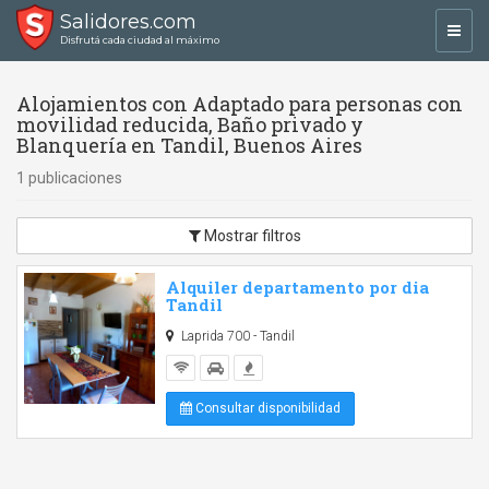
Salidores.com
Toggl
Disfrutá cada ciudad al máximo
navig
Alojamientos con Adaptado para personas con
movilidad reducida, Baño privado y
Blanquería en Tandil, Buenos Aires
1 publicaciones
Mostrar filtros
Alquiler departamento por dia
Tandil
Laprida 700 - Tandil
Consultar disponibilidad