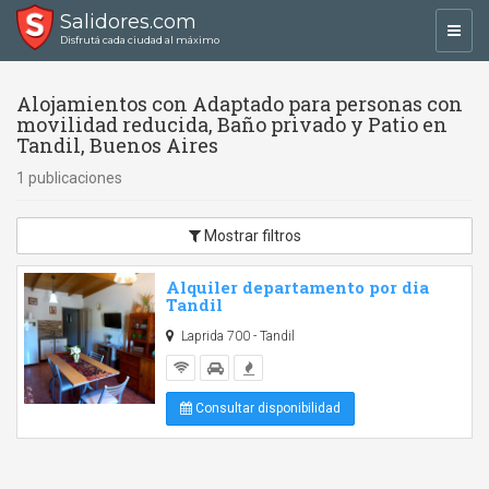
Salidores.com
Toggl
Disfrutá cada ciudad al máximo
navig
Alojamientos con Adaptado para personas con
movilidad reducida, Baño privado y Patio en
Tandil, Buenos Aires
1 publicaciones
Mostrar filtros
Alquiler departamento por dia
Tandil
Laprida 700 - Tandil
Consultar disponibilidad