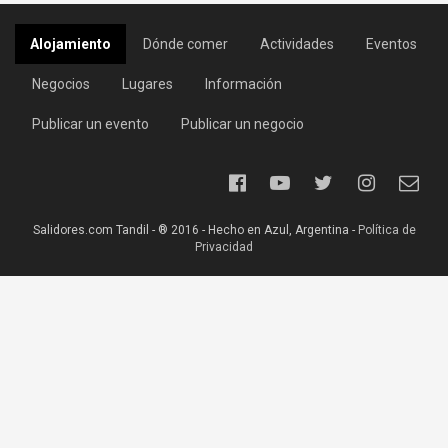
Alojamiento
Dónde comer
Actividades
Eventos
Negocios
Lugares
Información
Publicar un evento
Publicar un negocio
Salidores.com Tandil - ® 2016 - Hecho en Azul, Argentina -
Política de
Privacidad