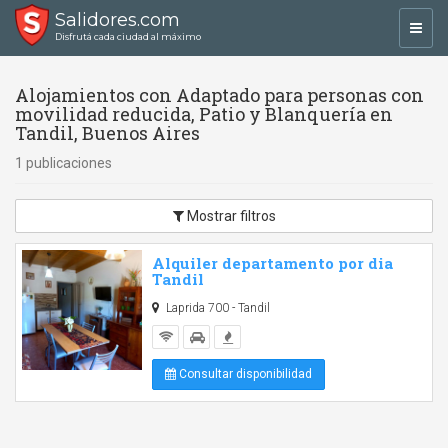
Salidores.com
Toggl
Disfrutá cada ciudad al máximo
navig
Alojamientos con Adaptado para personas con
movilidad reducida, Patio y Blanquería en
Tandil, Buenos Aires
1 publicaciones
Mostrar filtros
Alquiler departamento por dia
Tandil
Laprida 700 - Tandil
Consultar disponibilidad