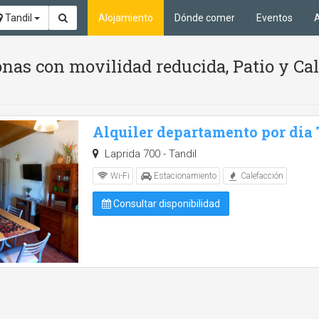
Tandil
Alojamiento
Dónde comer
Eventos
A
as con movilidad reducida, Patio y Cal
Alquiler departamento por dia
Laprida 700 - Tandil
Wi-Fi
Estacionamiento
Calefacción
Consultar disponibilidad