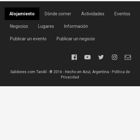
Alojamiento
Dónde comer
Actividades
Eventos
Negocios
Lugares
Información
Publicar un evento
Publicar un negocio
Salidores.com Tandil - ® 2016 - Hecho en Azul, Argentina -
Política de
Privacidad