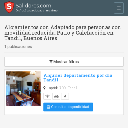
Salidores.com
Toggl
Disfrutá cada ciudad al máximo
navig
Alojamientos con Adaptado para personas con
movilidad reducida, Patio y Calefacción en
Tandil, Buenos Aires
1 publicaciones
Mostrar filtros
Alquiler departamento por dia
Tandil
Laprida 700 - Tandil
Consultar disponibilidad