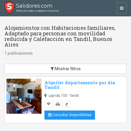
Salidores.com
Toggl
Disfrutá cada ciudad al máximo
navig
Alojamientos con Habitaciones familiares,
Adaptado para personas con movilidad
reducida y Calefacción en Tandil, Buenos
Aires
1 publicaciones
Mostrar filtros
Alquiler departamento por dia
Tandil
Laprida 700 - Tandil
Consultar disponibilidad