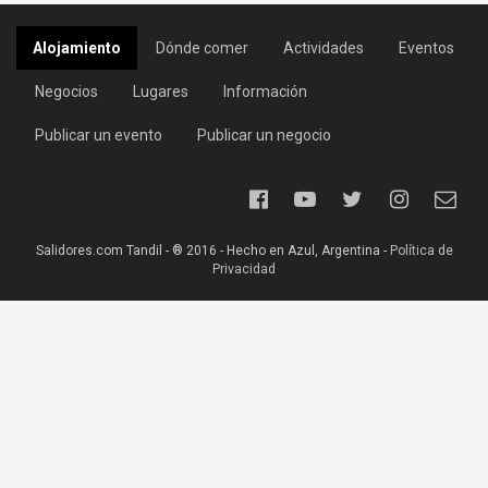
Alojamiento
Dónde comer
Actividades
Eventos
Negocios
Lugares
Información
Publicar un evento
Publicar un negocio
Salidores.com Tandil - ® 2016 - Hecho en Azul, Argentina -
Política de
Privacidad