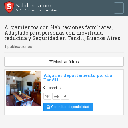
Salidores.com
Toggl
Disfrutá cada ciudad al máximo
navig
Alojamientos con Habitaciones familiares,
Adaptado para personas con movilidad
reducida y Seguridad en Tandil, Buenos Aires
1 publicaciones
Mostrar filtros
Alquiler departamento por dia
Tandil
Laprida 700 - Tandil
Consultar disponibilidad