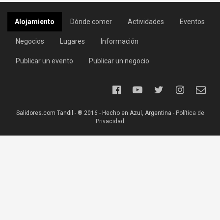
Alojamiento
Dónde comer
Actividades
Eventos
Negocios
Lugares
Información
Publicar un evento
Publicar un negocio
Salidores.com Tandil - ® 2016 - Hecho en Azul, Argentina -
Política de
Privacidad