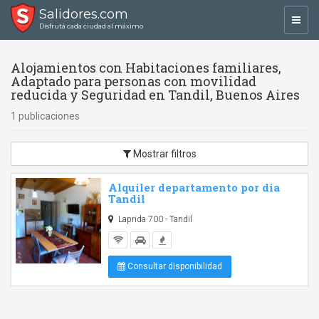
Salidores.com
Toggl
Disfrutá cada ciudad al máximo
navig
Alojamientos con Habitaciones familiares,
Adaptado para personas con movilidad
reducida y Seguridad en Tandil, Buenos Aires
1 publicaciones
Mostrar filtros
Alquiler departamento por dia
Tandil
Laprida 700 - Tandil
Consultar disponibilidad