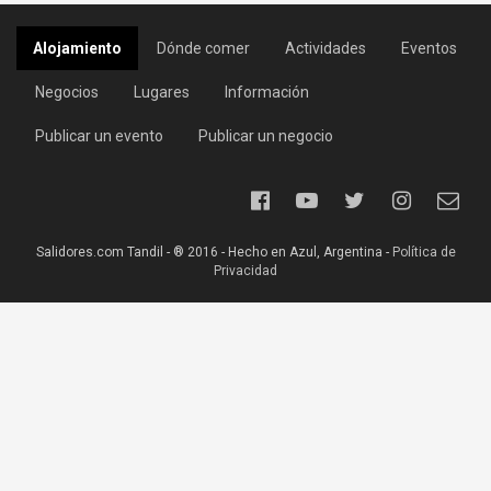
Alojamiento
Dónde comer
Actividades
Eventos
Negocios
Lugares
Información
Publicar un evento
Publicar un negocio
Salidores.com Tandil - ® 2016 - Hecho en Azul, Argentina -
Política de
Privacidad