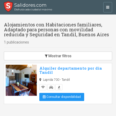
Salidores.com
Toggl
Disfrutá cada ciudad al máximo
navig
Alojamientos con Habitaciones familiares,
Adaptado para personas con movilidad
reducida y Seguridad en Tandil, Buenos Aires
1 publicaciones
Mostrar filtros
Alquiler departamento por dia
Tandil
Laprida 700 - Tandil
Consultar disponibilidad