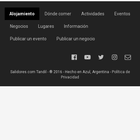
Alojamiento
Dónde comer
Actividades
Eventos
Negocios
Lugares
Información
Publicar un evento
Publicar un negocio
Salidores.com Tandil - ® 2016 - Hecho en Azul, Argentina -
Política de
Privacidad