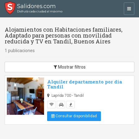
Salidores.com
Toggl
Disfrutá cada ciudad al máximo
navig
Alojamientos con Habitaciones familiares,
Adaptado para personas con movilidad
reducida y TV en Tandil, Buenos Aires
1 publicaciones
Mostrar filtros
Alquiler departamento por dia
Tandil
Laprida 700 - Tandil
Consultar disponibilidad