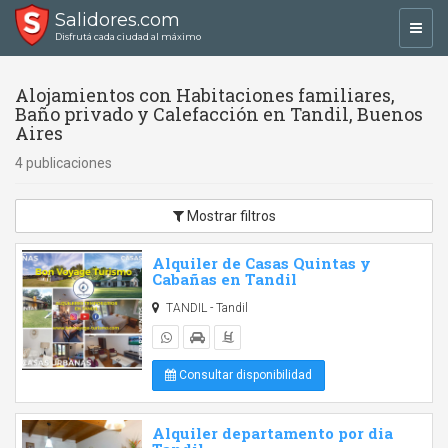
Salidores.com
Toggl
Disfrutá cada ciudad al máximo
navig
Alojamientos con Habitaciones familiares,
Baño privado y Calefacción en Tandil, Buenos
Aires
4 publicaciones
Mostrar filtros
Alquiler de Casas Quintas y
Cabañas en Tandil
TANDIL - Tandil
Consultar disponibilidad
Alquiler departamento por dia