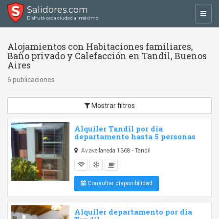
Salidores.com
Toggl
Disfrutá cada ciudad al máximo
navig
Alojamientos con Habitaciones familiares,
Baño privado y Calefacción en Tandil, Buenos
Aires
6 publicaciones
Mostrar filtros
Alquiler Tandil por día
departamento hasta 5 personas
Av.avellaneda 1368 - Tandil
Consultar disponibilidad
Alquiler departamento por dia