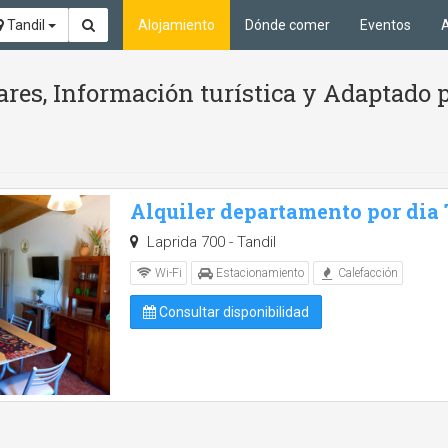
Tandil
Alojamiento
Dónde comer
Eventos
A
ares, Información turística y Adaptado 
Alquiler departamento por dia
Laprida 700 - Tandil
Wi-Fi
Estacionamiento
Calefacción
Consultar disponibilidad