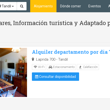
Tandil
Alojamiento
Dónde comer
Eventos
A
ares, Información turística y Adaptado 
Alquiler departamento por dia
Laprida 700 - Tandil
Wi-Fi
Estacionamiento
Calefacción
Consultar disponibilidad