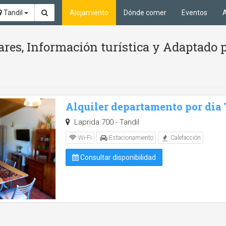
Tandil
Alojamiento
Dónde comer
Eventos
A
ares, Información turística y Adaptado 
Alquiler departamento por dia
Laprida 700 - Tandil
Wi-Fi
Estacionamiento
Calefacción
Consultar disponibilidad