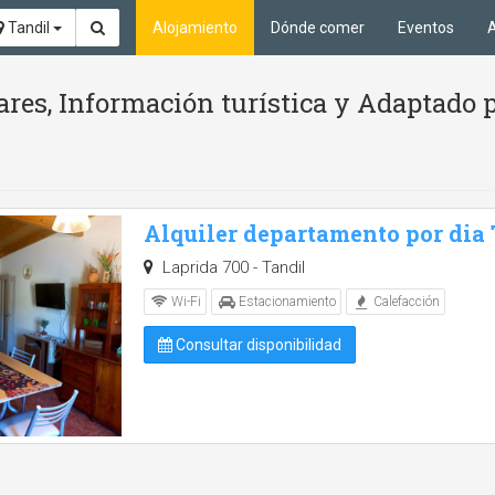
Tandil
Alojamiento
Dónde comer
Eventos
A
ares, Información turística y Adaptado 
Alquiler departamento por dia
Laprida 700 - Tandil
Wi-Fi
Estacionamiento
Calefacción
Consultar disponibilidad