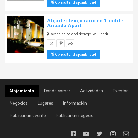
Consultar disponibilidad
Alquiler temporario en Tandil -
Ananda Apart
avendida coronel dorrego 83 - Tandil
Consultar disponibilidad
Alojamiento
Dónde comer
Actividades
Eventos
Negocios
Lugares
Información
Publicar un evento
Publicar un negocio