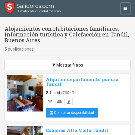
Salidores.com
Toggl
Disfrutá cada ciudad al máximo
navig
Alojamientos con Habitaciones familiares,
Información turística y Calefacción en Tandil,
Buenos Aires
5 publicaciones
Mostrar filtros
Alquiler departamento por dia
Tandil
Laprida 700 - Tandil
Consultar disponibilidad
Cabañas Alta Vista Tandil