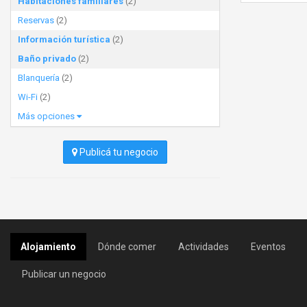
Habitaciones familiares
(2)
Reservas
(2)
Información turística
(2)
Baño privado
(2)
Blanquería
(2)
Wi-Fi
(2)
Más opciones
Publicá tu negocio
Alojamiento
Dónde comer
Actividades
Eventos
Publicar un negocio