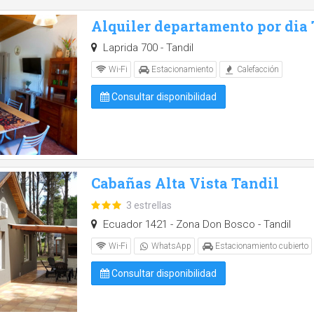
Alquiler departamento por dia
Laprida 700 - Tandil
Wi-Fi
Estacionamiento
Calefacción
Consultar disponibilidad
Cabañas Alta Vista Tandil
3 estrellas
Ecuador 1421 - Zona Don Bosco - Tandil
Wi-Fi
WhatsApp
Estacionamiento cubierto
Consultar disponibilidad